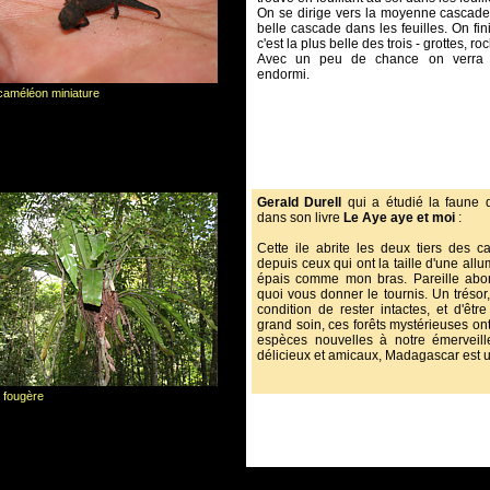
On se dirige vers la moyenne cascade ;
belle cascade dans les feuilles. On fin
c'est la plus belle des trois - grottes, ro
Avec un peu de chance on verra 
endormi.
caméléon miniature
Gerald Durell
qui a étudié la faune 
dans son livre
Le Aye aye et moi
:
Cette ile abrite les deux tiers des 
depuis ceux qui ont la taille d'une all
épais comme mon bras. Pareille abo
quoi vous donner le tournis. Un trésor, 
condition de rester intactes, et d'êtr
grand soin, ces forêts mystérieuses ont
espèces nouvelles à notre émerveil
délicieux et amicaux, Madagascar est u
 fougère